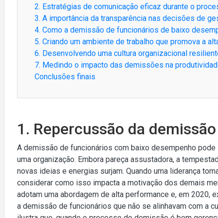
2. Estratégias de comunicação eficaz durante o proc
3. A importância da transparência nas decisões de ge
4. Como a demissão de funcionários de baixo desemp
5. Criando um ambiente de trabalho que promova a al
6. Desenvolvendo uma cultura organizacional resilien
7. Medindo o impacto das demissões na produtividad
Conclusões finais
1. Repercussão da demissão
A demissão de funcionários com baixo desempenho pode 
uma organização. Embora pareça assustadora, a tempestade
novas ideias e energias surjam. Quando uma liderança toma 
considerar como isso impacta a motivação dos demais me
adotam uma abordagem de alta performance e, em 2020, e
a demissão de funcionários que não se alinhavam com a c
ilustra que, quando o processo de demissão é bem gerenc