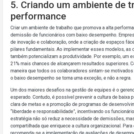
5. Criando um ambiente de t
performance
Criar um ambiente de trabalho que promova a alta performa
demissão de funcionários com baixo desempenho. Empresa
de inovação e colaboração, onde a criação de espaços fác
pilares fundamentais. Ao implementar esses modelos, as 
também potencializam a produtividade. Por exemplo, um 
21% mais chances de alcançarem resultados superiores. Co
maneira que todos os colaboradores sintam-se motivados a
o baixo desempenho se torna uma exceção, e não a regra.
Um dos maiores desafios na gestão de equipes é o geren
esperado. Contudo, é possível prevenir a cultura de baixa 
clara de metas e a promoção de programas de desenvolvim
“liberdade e responsabilidade”, incentivando os funcionár
estratégia não só reduz a necessidade de demissões, ma
compartilhada que enriquece a cultura organizacional. Par
recomenda-se a implementação de avaliações de desempen