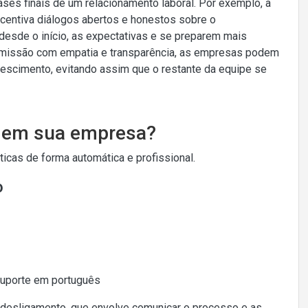
ses finais de um relacionamento laboral. Por exemplo, a
ncentiva diálogos abertos e honestos sobre o
esde o início, as expectativas e se preparem mais
emissão com empatia e transparência, as empresas podem
escimento, evitando assim que o restante da equipe se
o em sua empresa?
cas de forma automática e profissional.
o
Suporte em português
 desligamento, que envolve comunicar o processo e as