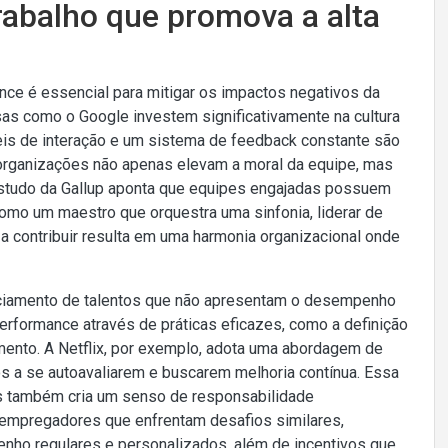
rabalho que promova a alta
nce é essencial para mitigar os impactos negativos da
s como o Google investem significativamente na cultura
eis de interação e um sistema de feedback constante são
organizações não apenas elevam a moral da equipe, mas
estudo da Gallup aponta que equipes engajadas possuem
mo um maestro que orquestra uma sinfonia, liderar de
 contribuir resulta em uma harmonia organizacional onde
ciamento de talentos que não apresentam o desempenho
performance através de práticas eficazes, como a definição
ento. A Netflix, por exemplo, adota uma abordagem de
ios a se autoavaliarem e buscarem melhoria contínua. Essa
s também cria um senso de responsabilidade
a empregadores que enfrentam desafios similares,
ho regulares e personalizados, além de incentivos que