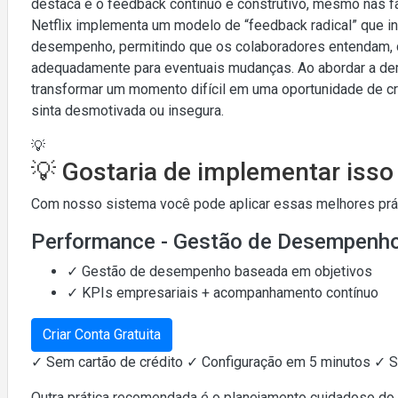
destaca é o feedback contínuo e construtivo, mesmo nas fa
Netflix implementa um modelo de “feedback radical” que i
desempenho, permitindo que os colaboradores entendam, d
adequadamente para eventuais mudanças. Ao abordar a d
transformar um momento difícil em uma oportunidade de cr
sinta desmotivada ou insegura.
💡
💡 Gostaria de implementar iss
Com nosso sistema você pode aplicar essas melhores práti
Performance - Gestão de Desempenh
✓ Gestão de desempenho baseada em objetivos
✓ KPIs empresariais + acompanhamento contínuo
Criar Conta Gratuita
✓ Sem cartão de crédito ✓ Configuração em 5 minutos ✓ 
Outra prática recomendada é o planejamento cuidadoso do