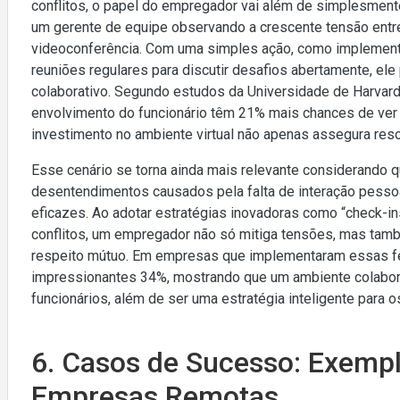
conflitos, o papel do empregador vai além de simplesmente
um gerente de equipe observando a crescente tensão entr
videoconferência. Com uma simples ação, como implemen
reuniões regulares para discutir desafios abertamente, el
colaborativo. Segundo estudos da Universidade de Harvar
envolvimento do funcionário têm 21% mais chances de ver
investimento no ambiente virtual não apenas assegura res
Esse cenário se torna ainda mais relevante considerando
desentendimentos causados pela falta de interação pessoa
eficazes. Ao adotar estratégias inovadoras como “check-i
conflitos, um empregador não só mitiga tensões, mas tamb
respeito mútuo. Em empresas que implementaram essas fe
impressionantes 34%, mostrando que um ambiente colabora
funcionários, além de ser uma estratégia inteligente para 
6. Casos de Sucesso: Exemp
Empresas Remotas