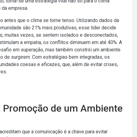
o, torna-se uma estratégia vital não só para o clima
s da empresa.
o antes que o clima se torne tenso. Utilizando dados da
omunidade são 21% mais produtivas, esse líder decide
res, muitas vezes, se sentem isolados e desconectados,
timulam a empatia, os conflitos diminuem em até 40%. A
 desafio em superação, mas também constrói um ambiente
o de surgirem. Com estratégias bem integradas, os
idades coesas e eficazes, que, além de evitar crises,
res.
na Promoção de um Ambiente
creditam que a comunicação é a chave para evitar