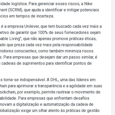
dade logística. Para gerenciar esses riscos, a Nike
t (SCRM), que ajuda a identificar e mitigar potenciais
ócios em tempos de incerteza.
é a empresa Unilever, que tem buscado cada vez mais a
jetivo de garantir que 100% de seus fornecedores sejam
nable Living", que não apenas promove práticas éticas,
ado que preza cada vez mais pela responsabilidade
sumidores conscientes, como também minimiza riscos
. Para empresas que desejam dar um passo similar, é
s cadeias de suprimentos para identificar pontos de
s torna-se indispensável. A DHL, uma das líderes em
kchain para aprimorar a transparência e a agilidade em suas
ckchain, por exemplo, permite rastrear o movimento de
eabilidade. Para empresas que enfrentam desafios
omovam a digitalização e automatização da cadeia de
obalização exige um olhar atento às práticas de gestão