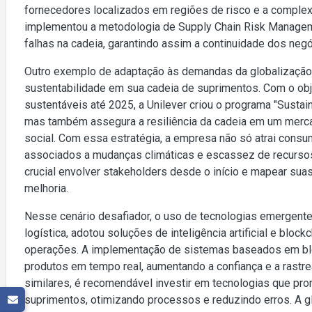
fornecedores localizados em regiões de risco e a complexi
implementou a metodologia de Supply Chain Risk Managemen
falhas na cadeia, garantindo assim a continuidade dos neg
Outro exemplo de adaptação às demandas da globalização 
sustentabilidade em sua cadeia de suprimentos. Com o ob
sustentáveis até 2025, a Unilever criou o programa "Sustai
mas também assegura a resiliência da cadeia em um merc
social. Com essa estratégia, a empresa não só atrai con
associados a mudanças climáticas e escassez de recursos
crucial envolver stakeholders desde o início e mapear sua
melhoria.
Nesse cenário desafiador, o uso de tecnologias emergente
logística, adotou soluções de inteligência artificial e bloc
operações. A implementação de sistemas baseados em blo
produtos em tempo real, aumentando a confiança e a rastr
similares, é recomendável investir em tecnologias que pr
suprimentos, otimizando processos e reduzindo erros. A gl